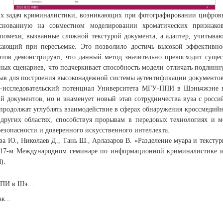
их задач криминалистики, возникающих при фотографировании цифровы
основанную на совместном моделировании хроматических признак
омехи, вызванные сложной текстурой документа, а адаптер, учитываю
икающий при пересъемке. Это позволило достичь высокой эффективно
нтов демонстрируют, что данный метод значительно превосходит суще
ьных сценариев, что подчеркивает способность модели отличать подлинн
рыв для построения высоконадежной системы аутентификации документов
о-исследовательский потенциал Университета МГУ-ППИ в Шэньчжэне в
й документов, но и знаменует новый этап сотрудничества вуза с рос
 продолжат углублять взаимодействие в сферах обнаружения кроссмедий
 других областях, способствуя прорывам в передовых технологиях и 
зопасности и доверенного искусственного интеллекта.
ва Ю., Николаев Д., Тань Ш., Арлазаров В. «Разделение муара и тексту
 17-м Международном семинаре по информационной криминалистике и б
).
ПИ в Шэ...
к...