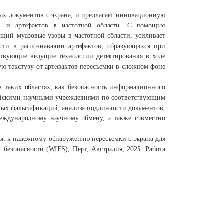
х документов с экрана, и предлагает инновационную
ов и артефактов в частотной области. С помощью
щий муаровые узоры в частотной области, усиливает
сти в распознавании артефактов, образующихся при
ствующие ведущие технологии детектирования в ходе
ую текстуру от артефактов пересъемки в сложном фоне
.
 таких областях, как безопасность информационного
сийскими научными учреждениями по соответствующим
ных фальсификаций, анализа подлинности документов,
международному научному обмену, а также совместно
ры: к надежному обнаружению пересъемки с экрана для
езопасности (WIFS), Перт, Австралия, 2025. Работа