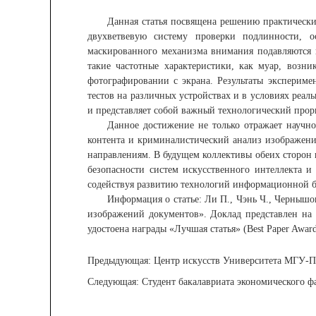
Данная статья посвящена решению практическ
двухветвевую систему проверки подлинности, 
маскированного механизма внимания подавляются п
такие частотные характеристики, как муар, возн
фотографировании с экрана. Результаты экспериме
тестов на различных устройствах и в условиях реал
и представляет собой важный технологический про
Данное достижение не только отражает научн
контента и криминалистический анализ изображени
направлениям. В будущем коллективы обеих сторон
безопасности систем искусственного интеллекта и
содействуя развитию технологий информационной бе
Информация о статье: Ли П., Чэнь Ч., Чернышо
изображений документов». Доклад представлен на
удостоена награды «Лучшая статья» (Best Paper Award
Предыдующая:
​Центр искусств Университета МГУ-П
Следующая:
​Студент бакалавриата экономического фа