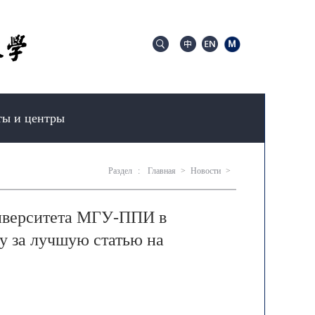
ты и центры
Раздел
:
Главная
>
Новости
>
ниверситета МГУ-ППИ в
у за лучшую статью на