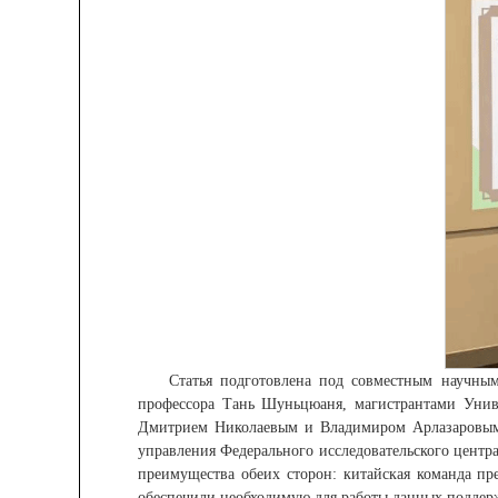
Статья подготовлена под совместным научным
профессора Тань Шуньцюаня, магистрантами Уни
Дмитрием Николаевым и Владимиром Арлазаровым.
управления Федерального исследовательского цент
преимущества обеих сторон: китайская команда пр
обеспечили необходимую для работы данных поддер