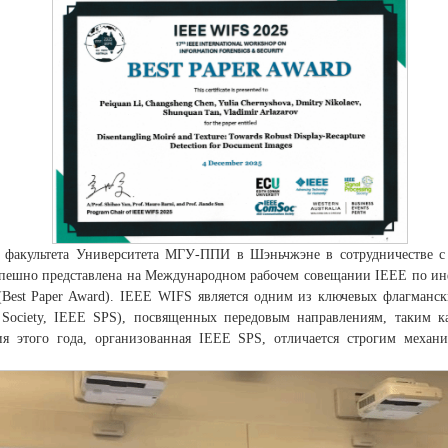
о факультета Университета МГУ-ППИ в Шэньчжэне в сотрудничестве с
 успешно представлена на Международном рабочем совещании IEEE по 
(Best Paper Award). IEEE WIFS является одним из ключевых флагманс
g Society, IEEE SPS), посвященных передовым направлениям, таким 
ия этого года, организованная IEEE SPS, отличается строгим механ