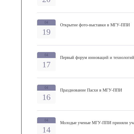
04
Открытие фото-выставки в МГУ-ППИ
19
04
Первый форум инноваций и технологи
17
04
Празднование Пасхи в МГУ-ППИ
16
04
Молодые ученые МГУ-ППИ приняли уча
14