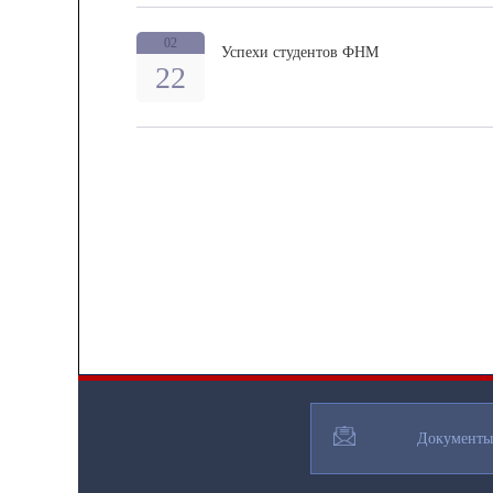
02
Успехи студентов ФНМ
22
Документы