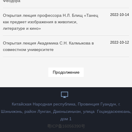
Феодора
2022-10-14
Открытая лекция профессора Н.Л. Блищ «Танец
как предмет изображения в живописи,
литературе и кино»
2022-10-12
Открытая лекция Академика С.Н. Калмыкова в
совместном университете
Продолжение
Китайская Народная республика, Провинция Гуандун, г.
Шэньчжэнь, район Лунган, Даюньсиньчэн, улица Гоцзидасюеюань,
дом 1
粤ICP备16056390号