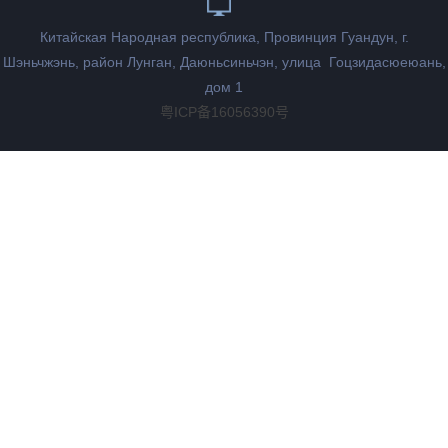
Китайская Народная республика, Провинция Гуандун, г.
Шэньчжэнь, район Лунган, Даюньсиньчэн, улица Гоцзидасюеюань,
дом 1
粤ICP备16056390号