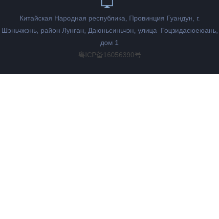
Китайская Народная республика, Провинция Гуандун, г.
Шэньчжэнь, район Лунган, Даюньсиньчэн, улица Гоцзидасюеюань,
дом 1
粤ICP备16056390号