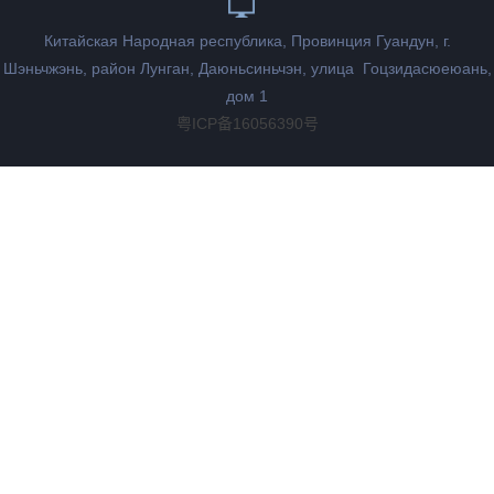
Китайская Народная республика, Провинция Гуандун, г.
Шэньчжэнь, район Лунган, Даюньсиньчэн, улица Гоцзидасюеюань,
дом 1
粤ICP备16056390号