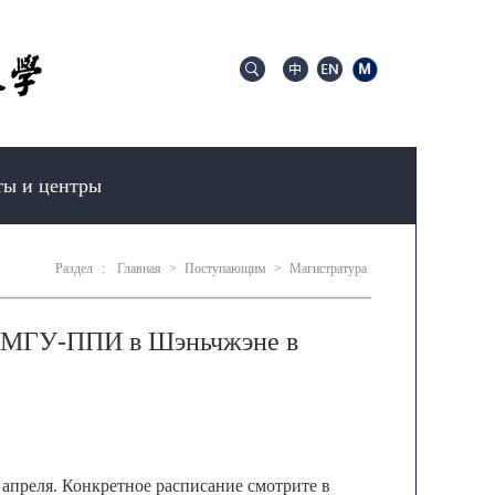
ты и центры
Раздел
:
Главная
>
Поступающим
>
Магистратура
та МГУ-ППИ в Шэньчжэне в
апреля. Конкретное расписание смотрите в