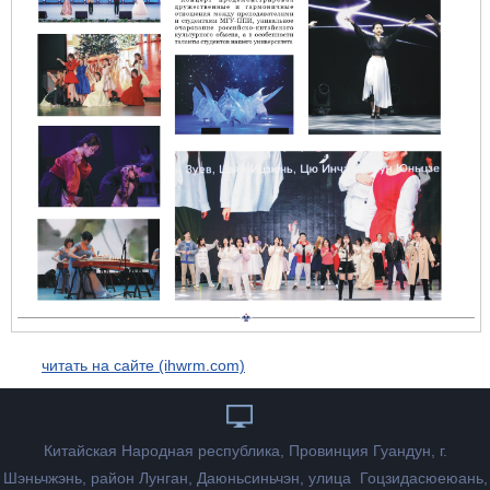
читать на сайте (ihwrm.com)
Китайская Народная республика, Провинция Гуандун, г.
Шэньчжэнь, район Лунган, Даюньсиньчэн, улица Гоцзидасюеюань,