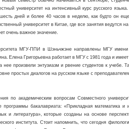
ах новый семестр обычно начинается в сентябре, студен
естный университет на интенсивный курс русского языка.
есть дней и более 40 часов в неделю, как будто он ещ
твенный университет в Китае, где все занятия ведутся на
еет очень важное значение.
верситета МГУ-ППИ в Шэньчжэне направлены МГУ имени 
а. Елена Григорьевна работает в МГУ с 1981 года и имеет
на нее произвели энтузиазм и рвение студентов к учебе. 
ровне простых диалогов на русском языке с преподавателе
ния по академическим вопросам Совместного университ
е программы бакалавриата: «Прикладная математика и 
зык и литература», которые созданы на основе перспек
еского института. Стоит напомнить, что сегодня филоло