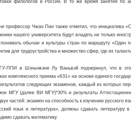
товки филологов в России. В то же время занятия по а
е профессор Чжао Пин также отметил, что инициатива «Од
ники нашего университета будут владеть не только инос
 понимать обычаи и культуры стран по маршруту «Один по
тив для трудоустройства и множество сфер, где их талант
ГУ-ППИ в Шэньчжэне Лу Ваньвэй подчеркнул, что в это
ках комплексного приема «631» на основе единого государ
результатов следующих экзаменов, каждый из которых пе
мое МГУ (далее ВИ МГУ)*30% и результаты Аттестационно
вух частей: экзамен на способность к изучению русского яз
кий язык и литература», должны сдавать литературу в 
димо сдавать математику.