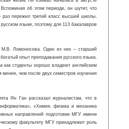
ческая жизнь Ли Юймао началась в августе
 Вспоминая об этом периоде, он шутит, что
е раз пережил третий класс высшей школы.
 русском языке, поэтому для 113 бакалавров
М.В. Ломоносова. Один из них – старший
 богатый опыт преподавания русского языка.
Так как студенты хорошо владеют английским
м менее, чем после двух семестров изучения
ета Ян Ган рассказал журналистам, что в
информатика», «Химия, физика и механика
тивных направлений подготовки МГУ имени
гическому факультету МГУ принадлежит роль