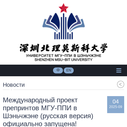
中
EN
Новости
Международный проект
04
препринтов МГУ-ППИ в
2025-09
Шэньчжэне (русская версия)
официально запущена!