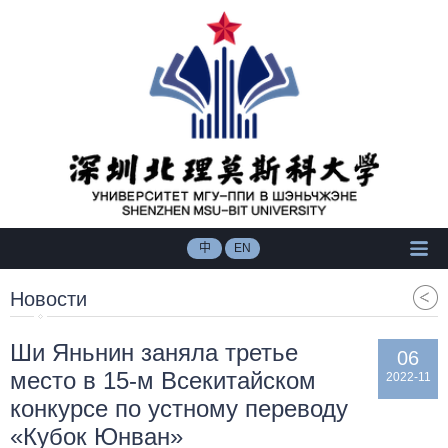
中
EN
Новости
Ши Яньнин заняла третье
06
место в 15-м Всекитайском
2022-11
конкурсе по устному переводу
«Кубок Юнван»