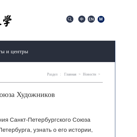
ты и центры
Раздел
:
Главная
>
Новости
>
Союза Художников
ния Санкт-Петербургского Союза
етербурга, узнать о его истории,