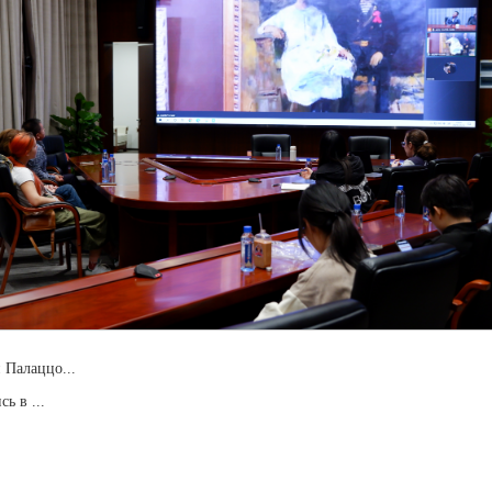
 Палаццо...
ь в ...